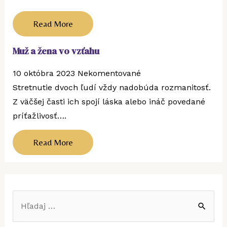
Read More
Muž a žena vo vzťahu
10 októbra 2023
Nekomentované
Stretnutie dvoch ľudí vždy nadobúda rozmanitosť.
Z väčšej časti ich spojí láska alebo ináč povedané
príťažlivosť….
Read More
V
y