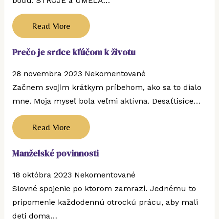
bodu. STROJE a UMELÁ…
Read More
Prečo je srdce kľúčom k životu
28 novembra 2023
Nekomentované
Začnem svojim krátkym príbehom, ako sa to dialo
mne. Moja myseľ bola veľmi aktívna. Desaťtisíce…
Read More
Manželské povinnosti
18 októbra 2023
Nekomentované
Slovné spojenie po ktorom zamrazí. Jednému to
pripomenie každodennú otrockú prácu, aby mali
deti doma…