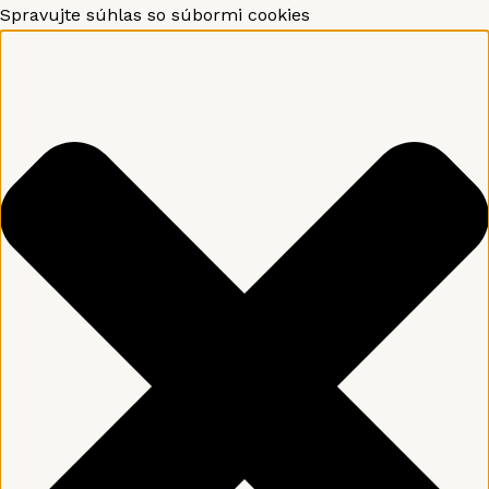
Preskočiť
Funkčné
Štatistiky
Marketing
Preferences
Spravujte súhlas so súbormi cookies
na
obsah