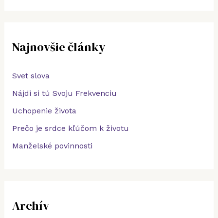
h
ľ
Najnovšie články
a
d
Svet slova
a
ť
Nájdi si tú Svoju Frekvenciu
:
Uchopenie života
Prečo je srdce kľúčom k životu
Manželské povinnosti
Archív