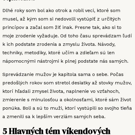
Dlhé roky som bol ako otrok a robil veci, ktoré som
musel, až kým som si nedovolil vystúpiť z určitých
princípov a začal som žiť inak. Presne tak, ako si to
moje zrodenie vyžaduje. Od toho času sprevádzam ľudí
k ich podstate zrodenia a zmyslu života. Návody,
techniky, metodiky, ktoré učím a zdieľam sú len
nápomocnými nástrojmi k plnej podstate nás samých.
Sprevádzanie mužov je kapitola sama o sebe. Počas
predošlých rokov som stretol desiatky až stovky mužov,
ktorí hľadali zmysel života, naplnenie vo vzťahoch,
zmierenie s minulosťou a okolnosťami, ktoré sám život
ponúka. Boli a sú to muži, ktorí vystúpili so svojho tieňa
a zmenili sa k lepším verziám samých seba.
5 Hlavných tém víkendových