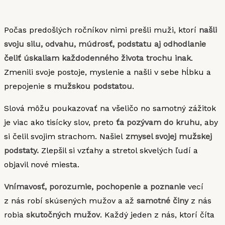
Počas predošlých ročníkov nimi prešli muži, ktorí
našli
svoju silu, odvahu, múdrosť, podstatu aj odhodlanie
čeliť úskaliam každodenného života trochu inak
.
Zmenili svoje postoje, myslenie a našli v sebe hĺbku a
prepojenie
s mužskou podstatou
.
Slová môžu poukazovať na všeličo no samotný zážitok
je viac ako tisícky slov, preto
ťa pozývam do kruhu
, aby
si čelil svojim strachom. Našiel
zmysel svojej mužskej
podstaty.
Zlepšil si vzťahy a stretol skvelých ľudí a
objavil nové miesta.
Vnímavosť, porozumie, pochopenie a poznanie
vecí
z nás robí skúsených mužov a až
samotné činy
z nás
robia
skutočných mužov
. Každý jeden z nás, ktorí číta