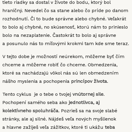
tieto riadky sa dostal v živote do bodu, ktorý bol
hraničný. Nevedel čo sa stane alebo čo príde po danom
rozhodnutí. Či to bude správne alebo chybné. Veľakrát
to bolo aj chybné, no skúsenosť, ktorú nám to prinieslo
bolo na nezaplatenie. Častokrát to bolo aj správne
a posunulo nás to míľovými krokmi tam kde sme teraz.
V tejto dobe je možností neúrekom, môžeme byť čím
chceme a môžeme robiť čo chceme. Obmedzenia,
ktoré sa nachádzajú vôkol nás sú len obmedzením
nášho myslenia a pochopenia
princípov života
.
Tento cyklus je o tebe o tvojej
vnútornej sile
.
Pochopení samého seba ako
jednotlivca, aj
kolektívneho spoluhráča
. Pozrieš sa na svoje slabé
stránky, ale aj silné. Nájdeš veľa nových myšlienok
a hlavne zažiješ veľa zážitkov, ktoré ti ukážu
teba