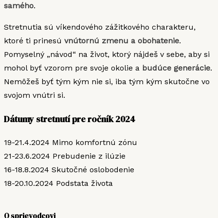
samého
.
Stretnutia sú víkendového zážitkového charakteru,
ktoré ti prinesú
vnútornú zmenu a obohatenie
.
Pomyselný „návod“ na život, ktorý nájdeš v sebe, aby si
mohol byť vzorom pre svoje okolie a
budúce generácie
.
Nemôžeš byť tým kým nie si, iba tým kým skutočne vo
svojom vnútri si.
Dátumy stretnutí pre ročník 2024
19-21.4.2024 Mimo komfortnú zónu
21-23.6.2024 Prebudenie z ilúzie
16-18.8.2024 Skutočné oslobodenie
18-20.10.2024 Podstata života
O sprievodcovi