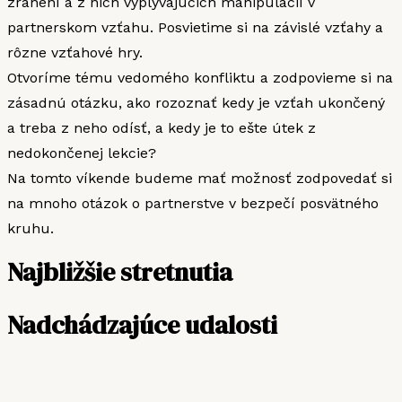
zranení a z nich vyplývajúcich manipulácií v
partnerskom vzťahu. Posvietime si na závislé vzťahy a
rôzne vzťahové hry.
Otvoríme tému vedomého konfliktu a zodpovieme si na
zásadnú otázku, ako rozoznať kedy je vzťah ukončený
a treba z neho odísť, a kedy je to ešte útek z
nedokončenej lekcie?
Na tomto víkende budeme mať možnosť zodpovedať si
na mnoho otázok o partnerstve v bezpečí posvätného
kruhu.
Najbližšie stretnutia
Nadchádzajúce udalosti