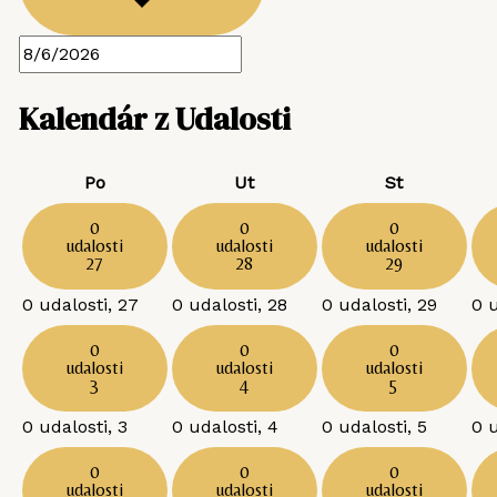
Kalendár z Udalosti
Po
Ut
St
0
0
0
udalosti
udalosti
udalosti
27
28
29
0 udalosti,
27
0 udalosti,
28
0 udalosti,
29
0 
0
0
0
udalosti
udalosti
udalosti
3
4
5
0 udalosti,
3
0 udalosti,
4
0 udalosti,
5
0 
0
0
0
udalosti
udalosti
udalosti