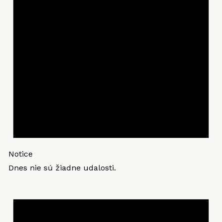
Notice
Dnes nie sú žiadne udalosti.