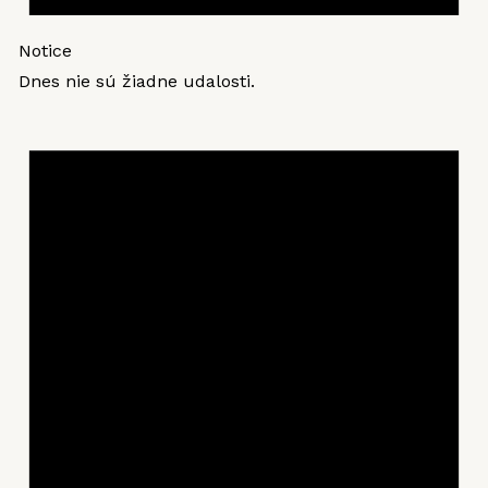
Notice
Dnes nie sú žiadne udalosti.