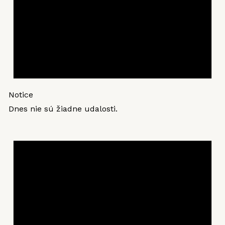
Notice
Dnes nie sú žiadne udalosti.