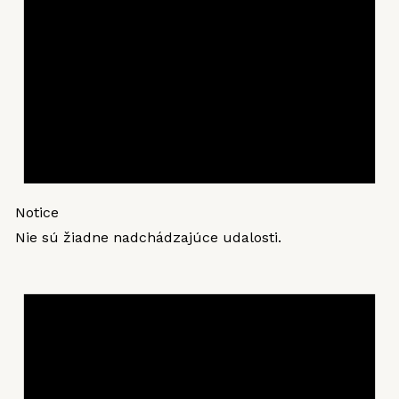
Notice
Nie sú žiadne nadchádzajúce udalosti.