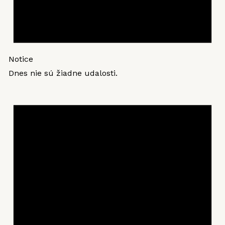
Notice
Dnes nie sú žiadne udalosti.