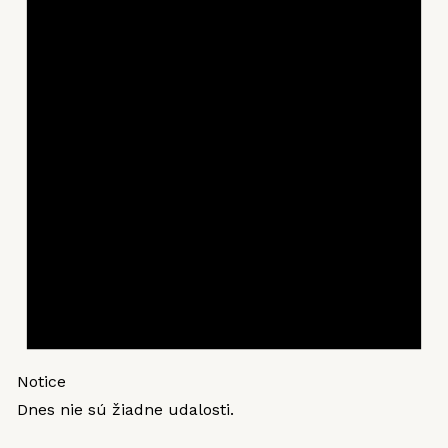
Notice
Dnes nie sú žiadne udalosti.