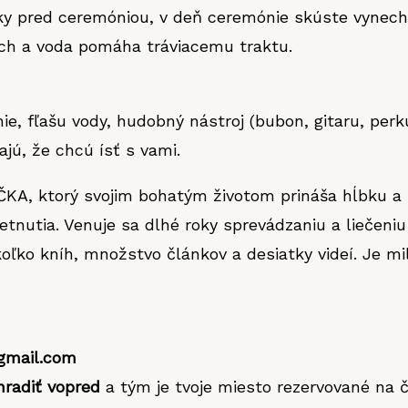
ky pred ceremóniou, v deň ceremónie skúste vynech
kach a voda pomáha tráviacemu traktu.
e, fľašu vody, hudobný nástroj (bubon, gitaru, perk
jú, že chcú ísť s vami.
A, ktorý svojim bohatým životom prináša hĺbku a 
nutia. Venuje sa dlhé roky sprevádzaniu a liečeniu
ľko kníh, množstvo článkov a desiatky videí. Je mi
gmail.com
hradiť vopred
a tým je tvoje miesto rezervované na