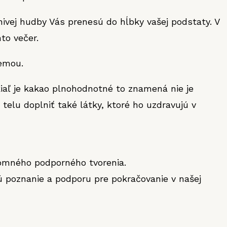
nivej hudby Vás prenesú do hĺbky vašej podstaty. V
to večer.
zemou.
kiaľ je kakao plnohodnotné to znamená nie je
elu doplniť také látky, ktoré ho uzdravujú v
jomného podporného tvorenia.
 poznanie a podporu pre pokračovanie v našej