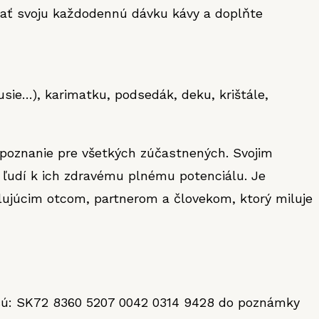
ať svoju každodennú dávku kávy a doplňte
usie…), karimatku, podsedák, deku, krištále,
poznanie pre všetkých zúčastnených. Svojim
 ľudí k ich zdravému plnému potenciálu. Je
lujúcim otcom, partnerom a človekom, ktorý miluje
 čú: SK72 8360 5207 0042 0314 9428 do poznámky