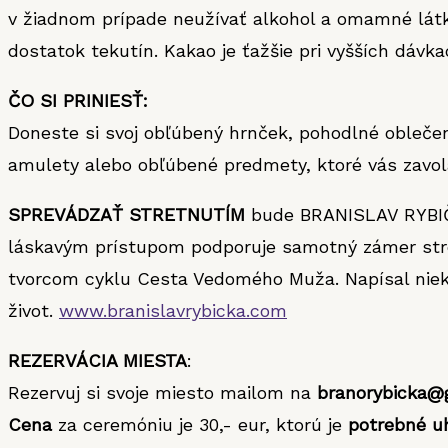
v žiadnom prípade neužívať alkohol a omamné lát
dostatok tekutín. Kakao je ťažšie pri vyšších dáv
ČO SI PRINIESŤ:
Doneste si svoj obľúbený hrnček, pohodlné oblečeni
amulety alebo obľúbené predmety, ktoré vás zavola
SPREVÁDZAŤ STRETNUTÍM
bude BRANISLAV RYBIČK
láskavým prístupom podporuje samotný zámer stret
tvorcom cyklu Cesta Vedomého Muža. Napísal nieko
život.
www.branislavrybicka.com
REZERVÁCIA MIESTA
:
Rezervuj si svoje miesto mailom na
branorybicka@
Cena
za ceremóniu je 30,- eur, ktorú je
potrebné u