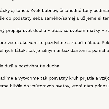
 lásky aj tanca. Zvuk bubnov, či lahodné tóny podma
ie do podstaty seba samého/samej a užijeme si ten
orý prepája svet ducha ~ otca, so svetom matky ~ 
bre viete, ako vám to pozdvihne a zlepší náladu. Po
šných látok, tak je silným antioxidantom a pomáha t
ie duši a pozdvihnutie ducha.
adíme a vytvoríme tak posvätný kruh prijatia a vzá
eme hlbšie do vnútorných svetov, ktoré nám prinesú