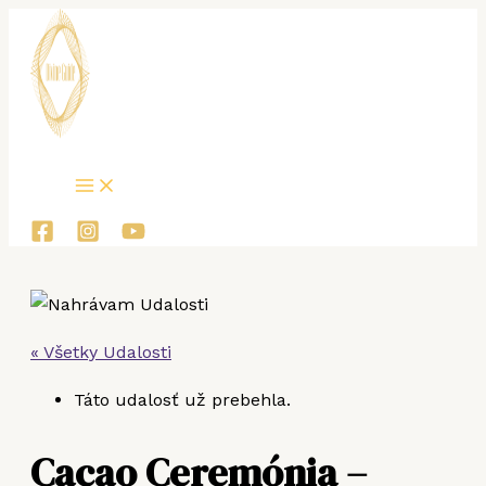
Main
Preskočiť
Menu
na
obsah
« Všetky Udalosti
Táto udalosť už prebehla.
Cacao Ceremónia –