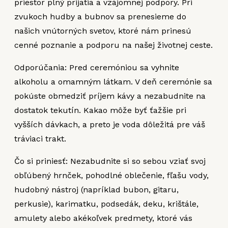
priestor plný prijatia a vzájomnej podpory. Pri
zvukoch hudby a bubnov sa prenesieme do
našich vnútorných svetov, ktoré nám prinesú
cenné poznanie a podporu na našej životnej ceste.
Odporúčania: Pred ceremóniou sa vyhnite
alkoholu a omamným látkam. V deň ceremónie sa
pokúste obmedziť príjem kávy a nezabudnite na
dostatok tekutín. Kakao môže byť ťažšie pri
vyšších dávkach, a preto je voda dôležitá pre váš
tráviaci trakt.
Čo si priniesť: Nezabudnite si so sebou vziať svoj
obľúbený hrnček, pohodlné oblečenie, fľašu vody,
hudobný nástroj (napríklad bubon, gitaru,
perkusie), karimatku, podsedák, deku, krištále,
amulety alebo akékoľvek predmety, ktoré vás