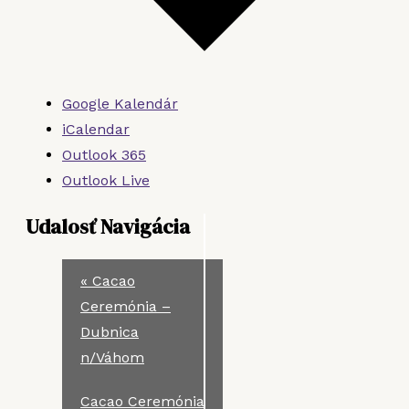
Google Kalendár
iCalendar
Outlook 365
Outlook Live
Udalosť Navigácia
«
Cacao
Ceremónia –
Dubnica
n/Váhom
Cacao Ceremónia