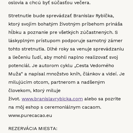
oslovia a chcú byť súčasťou večera.
Stretnutie bude sprevádzať Branislav Rybička,
ktorý svojím bohatým životným príbehom prináša
hĺbku a poznanie pre všetkých zúčastnených. S
láskyplným prístupom podporuje samotný zámer
tohto stretnutia. Dlhé roky sa venuje sprevádzaniu
a liečeniu ľudí, aby mohli naplno realizovať svoj
potenciál. Je autorom cyklu „Cesta Vedomého
Muža“ a napísal množstvo kníh, článkov a videí. Je
milujúcim otcom, partnerom a nadšeným
človekom, ktorý miluje
život.
www.branislavrybicka.com
alebo sa pozrite
na môj eshop s ceremoniálnym cacaom.
www.purecacao.eu
REZERVÁCIA MIESTA: